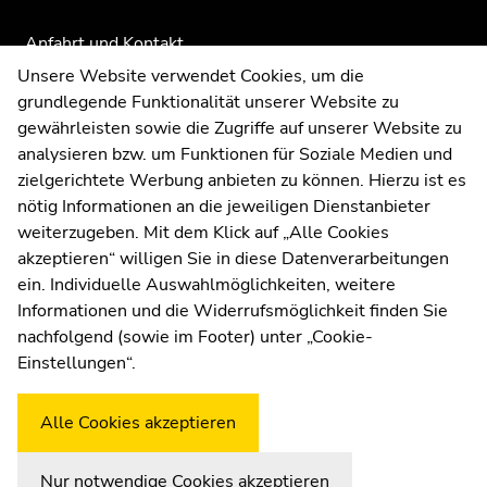
Anfahrt und Kontakt
Ende
Kommunikation und Öffentlichkeitsarbeit
Unsere Website verwendet Cookies, um die
dieses
grundlegende Funktionalität unserer Website zu
Moodle
Seitenbereichs.
gewährleisten sowie die Zugriffe auf unserer Website zu
UNIGRAZonline
Zur
analysieren bzw. um Funktionen für Soziale Medien und
Impressum
Übersicht
zielgerichtete Werbung anbieten zu können. Hierzu ist es
Datenschutzerklärung
der
nötig Informationen an die jeweiligen Dienstanbieter
Seitenbereiche
Cookie-Einstellungen
weiterzugeben. Mit dem Klick auf „Alle Cookies
Barrierefreiheitserklärung
akzeptieren“ willigen Sie in diese Datenverarbeitungen
ein. Individuelle Auswahlmöglichkeiten, weitere
Informationen und die Widerrufsmöglichkeit finden Sie
nachfolgend (sowie im Footer) unter „Cookie-
Wetterstation
Uni Graz
Einstellungen“.
Alle Cookies akzeptieren
Nur notwendige Cookies akzeptieren