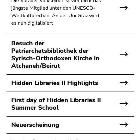
Die Vorauer Volksbibel ist vielleicht das
4)
jüngste Mitglied unter den UNESCO-
Zu
Weltkulturerben. An der Uni Graz wird
den
es nun digitalisiert
Zusatzinformationen
(Zugriffstaste
5)
Besuch der
Zu
Patriarchatsbibliothek der
den
Syrisch-Orthodoxen Kirche in
Seiteneinstellungen
Atchaneh/Beirut
(Benutzer/Sprache)
(Zugriffstaste
Hidden Libraries II Highlights
8)
Zur
First day of Hidden Libraries II
Suche
Summer School
(Zugriffstaste
9)
Neuerscheinung
Ende
dieses