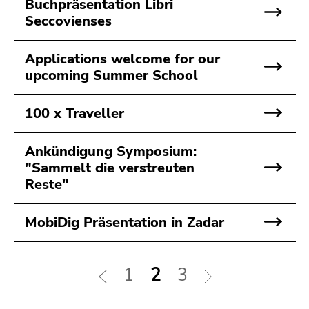
Buchpräsentation Libri
Seitenbereichs.
Seccovienses
Zur
Übersicht
der
Applications welcome for our
Seitenbereiche
upcoming Summer School
100 x Traveller
Ankündigung Symposium:
"Sammelt die verstreuten
Reste"
MobiDig Präsentation in Zadar
1
2
3