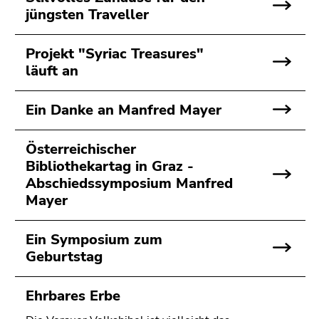
bestätigen
jüngsten Traveller
Sie diesen
Link.
Projekt "Syriac Treasures"
Beginn
Zum
läuft an
des
Inhalt
Seitenbereichs:
(Zugriffstaste
Ein Danke an Manfred Mayer
Seitenbereiche:
1)
Zur
Österreichischer
Positionsanzeige
Bibliothekartag in Graz -
(Zugriffstaste
Abschiedssymposium Manfred
2)
Mayer
Zur
Hauptnavigation
Ein Symposium zum
(Zugriffstaste
Geburtstag
3)
Zur
Unternavigation
Ehrbares Erbe
(Zugriffstaste